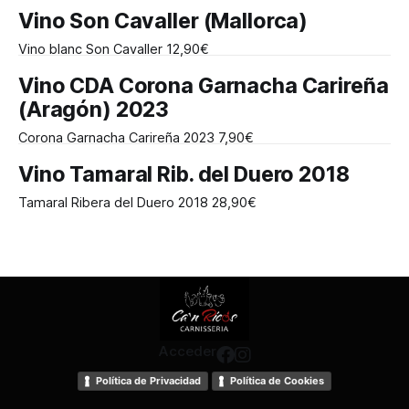
RELLENA CON PATATAS — 70€ * PAVITA PEQUEÑA — 60€ *
Vino Son Cavaller (Mallorca)
PAVO 7/8 KG CON PATATAS — 90€ * PAVO 7/8 KG S/
PATATAS — 80€ * PIERNA DE CORDERO CON PATATAS (2/3
Vino blanc Son Cavaller 12,90€
PERSONAS) — 60€ * PIERNA DE CORDERO S/ PATATAS —
50€ * PATO
Vino CDA Corona Garnacha Carireña
(Aragón) 2023
Corona Garnacha Carireña 2023 7,90€
Vino Tamaral Rib. del Duero 2018
Tamaral Ribera del Duero 2018 28,90€
Acceder
Política de Privacidad
Política de Cookies