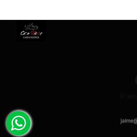
* PATO
El sab