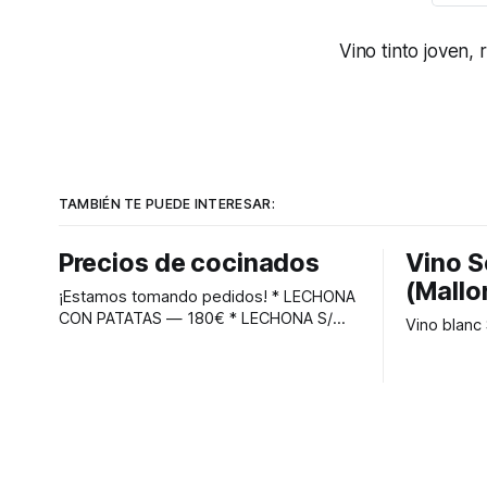
Vino tinto joven,
TAMBIÉN TE PUEDE INTERESAR:
Precios de cocinados
Vino S
(Mallo
¡Estamos tomando pedidos! * LECHONA
CON PATATAS — 180€ * LECHONA S/
PATATAS — 170€ * PAVITA PEQUEÑA
RELLENA CON PATATAS — 70€ * PAVITA
PEQUEÑA — 60€ * PAVO 7/8 KG CON
PATATAS — 90€ * PAVO 7/8 KG S/
PATATAS — 80€ * PIERNA DE CORDERO
CON PATATAS (2/3 PERSONAS) — 60€ *
PIERNA DE CORDERO S/ PATATAS — 50€