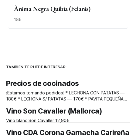
Ànima Negra Quibia (Felanis)
18€
TAMBIÉN TE PUEDE INTERESAR:
Precios de cocinados
¡Estamos tomando pedidos! * LECHONA CON PATATAS —
180€ * LECHONA S/ PATATAS — 170€ * PAVITA PEQUEÑA
RELLENA CON PATATAS — 70€ * PAVITA PEQUEÑA — 60€ *
Vino Son Cavaller (Mallorca)
PAVO 7/8 KG CON PATATAS — 90€ * PAVO 7/8 KG S/
PATATAS — 80€ * PIERNA DE CORDERO CON PATATAS (2/3
Vino blanc Son Cavaller 12,90€
PERSONAS) — 60€ * PIERNA DE CORDERO S/ PATATAS —
50€ * PATO
Vino CDA Corona Garnacha Carireña