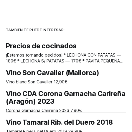
TAMBIÉN TE PUEDE INTERESAR:
Precios de cocinados
¡Estamos tomando pedidos! * LECHONA CON PATATAS —
180€ * LECHONA S/ PATATAS — 170€ * PAVITA PEQUEÑA
RELLENA CON PATATAS — 70€ * PAVITA PEQUEÑA — 60€ *
Vino Son Cavaller (Mallorca)
PAVO 7/8 KG CON PATATAS — 90€ * PAVO 7/8 KG S/
PATATAS — 80€ * PIERNA DE CORDERO CON PATATAS (2/3
Vino blanc Son Cavaller 12,90€
PERSONAS) — 60€ * PIERNA DE CORDERO S/ PATATAS —
50€ * PATO
Vino CDA Corona Garnacha Carireña
(Aragón) 2023
Corona Garnacha Carireña 2023 7,90€
Vino Tamaral Rib. del Duero 2018
Tamaral Ribera del Duero 2018 28,90€