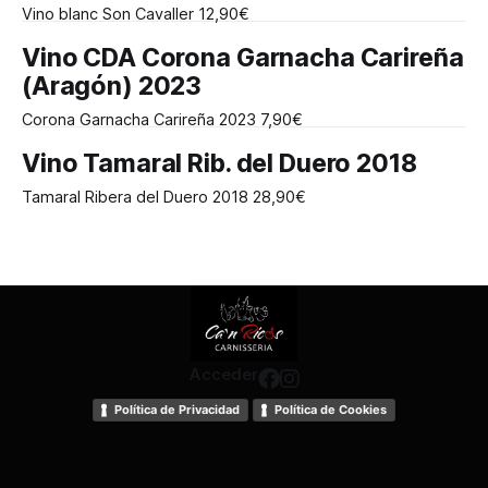
PATATAS — 80€ * PIERNA DE CORDERO CON PATATAS (2/3
Vino blanc Son Cavaller 12,90€
PERSONAS) — 60€ * PIERNA DE CORDERO S/ PATATAS —
50€ * PATO
Vino CDA Corona Garnacha Carireña
(Aragón) 2023
Corona Garnacha Carireña 2023 7,90€
Vino Tamaral Rib. del Duero 2018
Tamaral Ribera del Duero 2018 28,90€
Acceder
Política de Privacidad
Política de Cookies