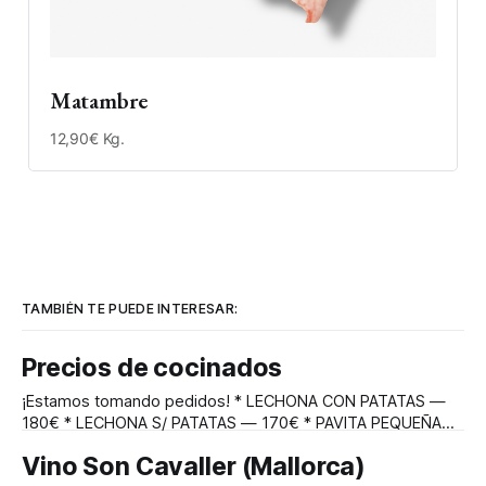
Matambre
12,90€ Kg.
TAMBIÉN TE PUEDE INTERESAR:
Precios de cocinados
¡Estamos tomando pedidos! * LECHONA CON PATATAS —
180€ * LECHONA S/ PATATAS — 170€ * PAVITA PEQUEÑA
RELLENA CON PATATAS — 70€ * PAVITA PEQUEÑA — 60€ *
Vino Son Cavaller (Mallorca)
PAVO 7/8 KG CON PATATAS — 90€ * PAVO 7/8 KG S/