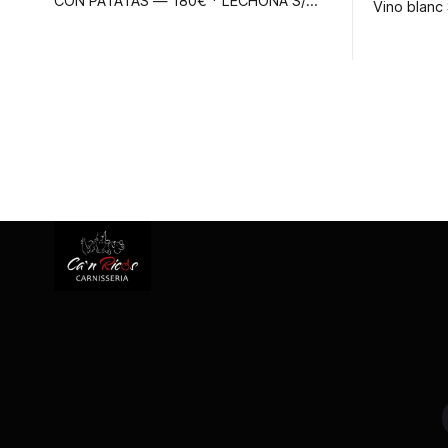
CON PATATAS — 180€ * LECHONA S/
PATATAS — 170€ * PAVITA PEQUEÑA
RELLENA CON PATATAS — 70€ * PAVITA
PEQUEÑA — 60€ * PAVO 7/8 KG CON
PATATAS — 90€ * PAVO 7/8 KG S/
PATATAS — 80€ * PIERNA DE CORDERO
CON PATATAS (2/3 PERSONAS) — 60€ *
PIERNA DE CORDERO S/ PATATAS — 50€
* PATO