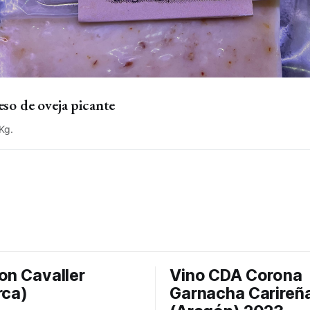
so de oveja picante
Kg.
on Cavaller
Vino CDA Corona
rca)
Garnacha Carireñ