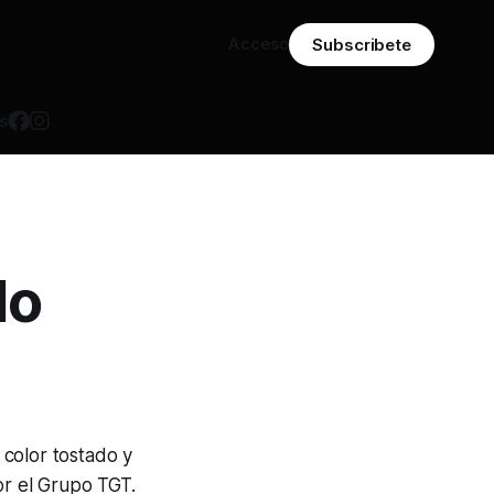
Acceso
Subscribete
s
do
 color tostado y
or el Grupo TGT.