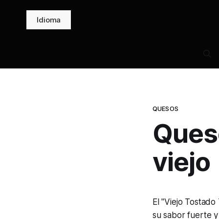
Idioma
QUESOS
Queso
viejo
El "Viejo Tostad
su sabor fuerte y