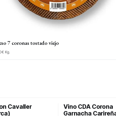
so 7 coronas tostado viejo
0€ Kg.
on Cavaller
Vino CDA Corona
rca)
Garnacha Carireñ