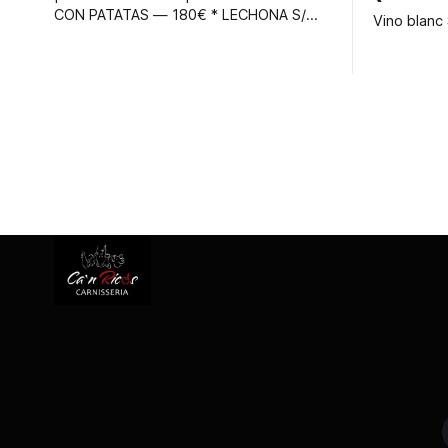
CON PATATAS — 180€ * LECHONA S/
PATATAS — 170€ * PAVITA PEQUEÑA
RELLENA CON PATATAS — 70€ * PAVITA
PEQUEÑA — 60€ * PAVO 7/8 KG CON
PATATAS — 90€ * PAVO 7/8 KG S/
PATATAS — 80€ * PIERNA DE CORDERO
CON PATATAS (2/3 PERSONAS) — 60€ *
PIERNA DE CORDERO S/ PATATAS — 50€
* PATO