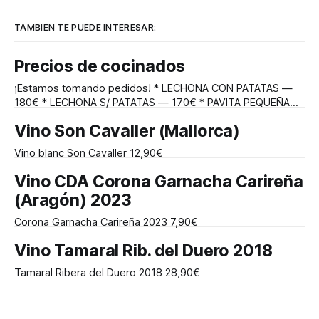
TAMBIÉN TE PUEDE INTERESAR:
Precios de cocinados
¡Estamos tomando pedidos! * LECHONA CON PATATAS —
180€ * LECHONA S/ PATATAS — 170€ * PAVITA PEQUEÑA
RELLENA CON PATATAS — 70€ * PAVITA PEQUEÑA — 60€ *
Vino Son Cavaller (Mallorca)
PAVO 7/8 KG CON PATATAS — 90€ * PAVO 7/8 KG S/
PATATAS — 80€ * PIERNA DE CORDERO CON PATATAS (2/3
Vino blanc Son Cavaller 12,90€
PERSONAS) — 60€ * PIERNA DE CORDERO S/ PATATAS —
50€ * PATO
Vino CDA Corona Garnacha Carireña
(Aragón) 2023
Corona Garnacha Carireña 2023 7,90€
Vino Tamaral Rib. del Duero 2018
Tamaral Ribera del Duero 2018 28,90€