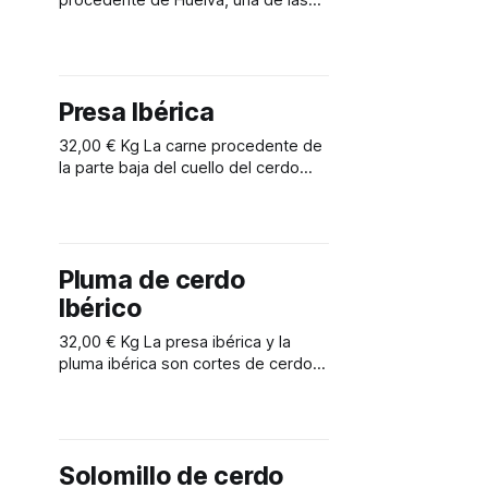
procedente de Huelva, una de las
mejores zonas de España para la
cría del cerdo Ibérico. Carne de alta
terneza y sabor.
Presa Ibérica
32,00 € Kg La carne procedente de
la parte baja del cuello del cerdo
garantiza una carne magra y tierna,
ideal para hacerlo a la piedra.
Pluma de cerdo
Ibérico
32,00 € Kg La presa ibérica y la
pluma ibérica son cortes de cerdo
ibérico que se obtienen de la parte
superior del lomo.
Solomillo de cerdo