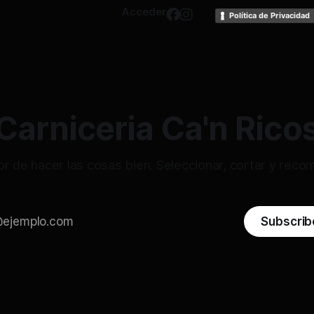
Acceder
Política de Privacidad
Carniceria Ca'n Rico
or de hacer las cosas bien. Seleccionar, cortar y reco
Subscrib