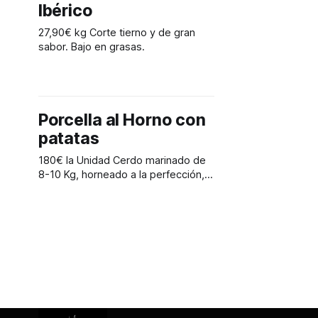
Ibérico
27,90€ kg Corte tierno y de gran
sabor. Bajo en grasas.
Porcella al Horno con
patatas
180€ la Unidad Cerdo marinado de
8-10 Kg, horneado a la perfección,
crujiente y jugoso. Acompañado de
patatas confitadas. Recomendado
para 10 a 12 comensales.