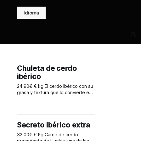
Idioma
Chuleta de cerdo
ibérico
24,90€ € kg El cerdo Ibérico con su
grasa y textura que lo convierte en
un aliado para tus barbacoas.
Carnes de un gusto exquisito y
tierno.
Secreto ibérico extra
32,00€ € Kg Carne de cerdo