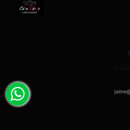
El sab